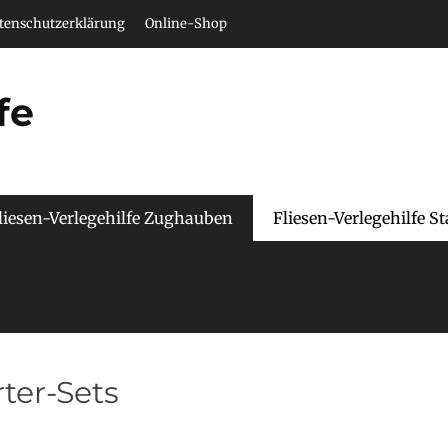
tenschutzerklärung
Online-Shop
fe
liesen-Verlegehilfe Zughauben
Fliesen-Verlegehilfe St
rter-Sets