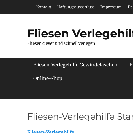
Zum
Header Top Menu
Kontakt
Haftungsausschluss
Impressum
Da
Inhalt
springen
Fliesen Verlegehil
Fliesen clever und schnell verlegen
Hauptmenü
Fliesen-Verlegehilfe Gewindelaschen
F
Online-Shop
Fliesen-Verlegehilfe Sta
Fliesen-Verlegehilfe: